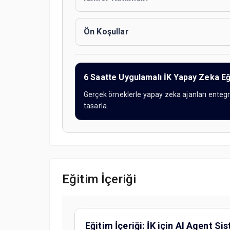
Ön Koşullar
6 Saatte Uygulamalı İK Yapay Zeka Eğ
Gerçek örneklerle yapay zeka ajanları ent
tasarla.
Eğitim İçeriği
Eğitim İçeriği: İK için AI Agent Si