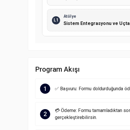
Atölye
L1
Sistem Entegrasyonu ve Uçta
Program Akışı
1
✅ Başvuru: Formu doldurduğunda öde
💳 Ödeme: Formu tamamladıktan sonr
2
gerçekleştirebilirsin.