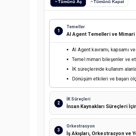
Tümünü Aç
Tümünü Kapat
Temeller
1
AI Agent Temelleri ve Mimari
AI Agent kavramı, kapsamı ve 
Temel mimari bileşenler ve e
İK süreçlerinde kullanım alanla
Dönüşüm etkileri ve başarı ölç
İK Süreçleri
2
İnsan Kaynakları Süreçleri İçin
Orkestrasyon
3
İş Akışları, Orkestrasyon ve 