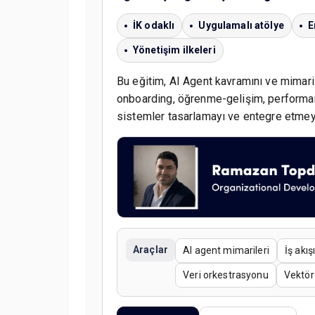
İK odaklı
Uygulamalı atölye
E
Yönetişim ilkeleri
Bu eğitim, AI Agent kavramını ve mimaris
onboarding, öğrenme-gelişim, performans
sistemler tasarlamayı ve entegre etmeyi
Araçlar
AI agent mimarileri
İş akı
Veri orkestrasyonu
Vektör